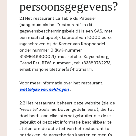
persoonsgegevens?
2.1 Het restaurant La Table du Pâtissier
(aangeduid als het "restaurant" in dit
gegevensbeschermingsbeleid) is een SAS, met
een maatschappelijk kapitaal van 10000 euro,
ingeschreven bij de Kamer van Koophandel
onder nummer 0 (KvK-nummer
81891648800021), met zetel te Kaysersberg,
Grand Est, BTW-nummer: , tel: +33389782273,
email: marjorie.blettner{at}hotmail.fr.
Voor meer informatie over het restaurant,
wettelijke vermeldingen
.
2.2 Het restaurant beheert deze website (zie de
"website" zoals hierboven gedefinieerd), die tot
doel heeft aan elke internetgebruiker die deze
gebruikt of bezoekt informatie beschikbaar te
stellen om de activiteit van het restaurant te
ontdekken, de aangeboden kaarten en menu's,