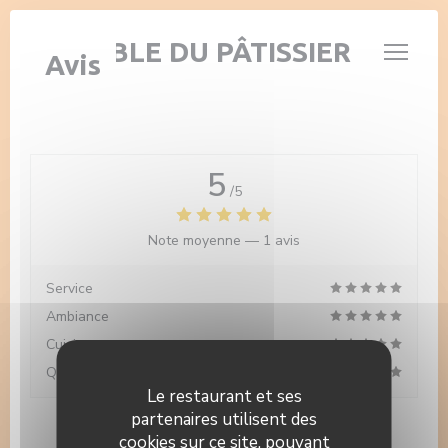
Personnalisation de vos choix en matière de cookies
LA TABLE DU PÂTISSIER
Avis
5
/5
Note moyenne —
1 avis
Service
Ambiance
Cuisine
Qualité/Prix
Le restaurant et ses
partenaires utilisent des
cookies sur ce site, pouvant