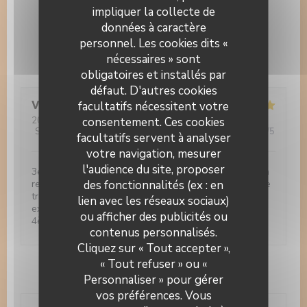
impliquer la collecte de
100% avis vérifiés
données à caractère
Seuls les clients ayant réservé ont laissé leur avis
personnel. Les cookies dits «
nécessaires » sont
Les avis de nos clients
obligatoires et installés par
défaut. D'autres cookies
Vincent
B
facultatifs nécessitent votre
2017-11-03
consentement. Ces cookies
- 12:30 - Couverts 5
Service
:
5
/5
Ambiance
:
5
/5
Cuisine
:
5
/5
Qualité / Prix
:
5
/5
facultatifs servent à analyser
votre navigation, mesurer
l'audience du site, proposer
3eme fois que nous venons dans ce restaurant. Rien à
redire tout est parfait. Les plats sont délicieux,le cadre
des fonctionnalités (ex : en
très agreable. Les gérants sont aux petits soins et
lien avec les réseaux sociaux)
extrémement sympathiques. Nous reviendrons une
ou afficher des publicités ou
4ème fois c'est sur...
contenus personnalisés.
La Table du Pâtissier
Cliquez sur « Tout accepter »,
« Tout refuser » ou «
1
Personnaliser » pour gérer
vos préférences. Vous