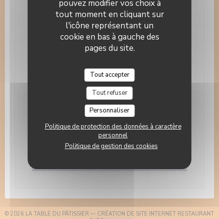
pouvez modifier vos choix à
Nous contacter
tout moment en cliquant sur
l'icône représentant un
Bons cadeaux
cookie en bas à gauche des
pages du site.
Tout accepter
Tout refuser
Newsletter
Personnaliser
*
Politique de protection des données à caractère
Inscrivez-vous à notre lettre d'information pour recevoir
des communications personnalisées et des offres
personnel
marketing par courriel.
Politique de gestion des cookies
S'abonner
© 2026 LA TABLE DU PÂTISSIER — CRÉATION DE SITE INTERNET RESTAURANT