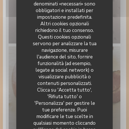
denominati «necessari» sono
obbligatori e installati per
impostazione predefinita.
Altri cookies opzionali
richiedono il tuo consenso.
1000019514.jpg
Questi cookies opzionali
servono per analizzare la tua
navigazione, misurare
l'audience del sito, fornire
funzionalità (ad esempio,
legate ai social network) o
visualizzare pubblicità o
La Table du Pâtissier
contenuti personalizzati.
Clicca su 'Accetta tutto',
'Rifiuta tutto' o
'Personalizza' per gestire le
tue preferenze. Puoi
modificare le tue scelte in
choucr.jpg
qualsiasi momento cliccando