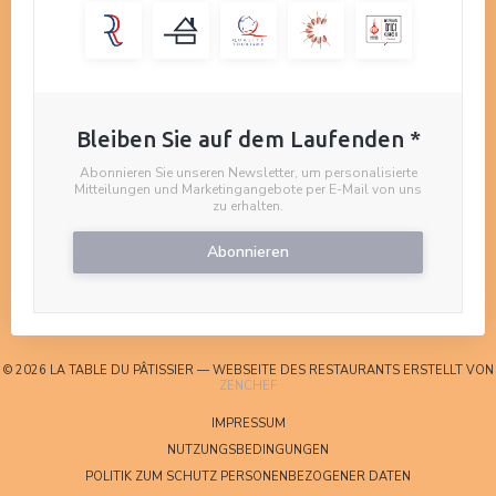
Bleiben Sie auf dem Laufenden
*
Abonnieren Sie unseren Newsletter, um personalisierte
Mitteilungen und Marketingangebote per E-Mail von uns
zu erhalten.
Abonnieren
© 2026 LA TABLE DU PÂTISSIER — WEBSEITE DES RESTAURANTS ERSTELLT VON
((ÖFFNET EIN NEUES FENSTER))
ZENCHEF
((ÖFFNET EIN NEUES FENSTER))
IMPRESSUM
((ÖFFNET EIN NEUES FENSTE
NUTZUNGSBEDINGUNGEN
((ÖFFNET EIN
POLITIK ZUM SCHUTZ PERSONENBEZOGENER DATEN