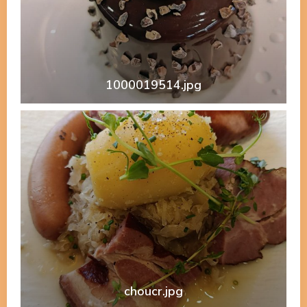
1000019514.jpg
La Table du Pâtissier
choucr.jpg