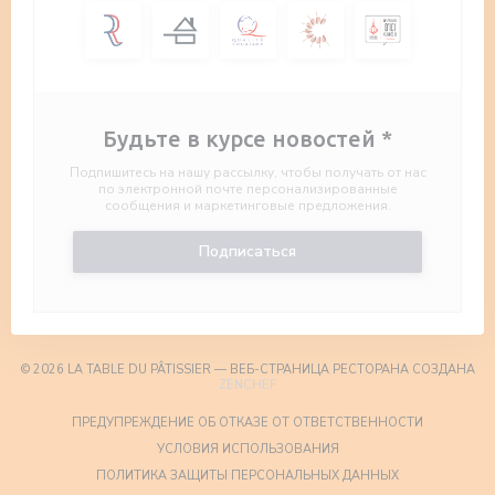
Будьте в курсе новостей
*
Подпишитесь на нашу рассылку, чтобы получать от нас
по электронной почте персонализированные
сообщения и маркетинговые предложения.
Подписаться
© 2026 LA TABLE DU PÂTISSIER — ВЕБ-СТРАНИЦА РЕСТОРАНА СОЗДАНА
((ОТКРЫВАЕТСЯ В НОВОМ ОКНЕ))
ZENCHEF
((ОТКРЫВА
ПРЕДУПРЕЖДЕНИЕ ОБ ОТКАЗЕ ОТ ОТВЕТСТВЕННОСТИ
((ОТКРЫВАЕТСЯ В НОВО
УСЛОВИЯ ИСПОЛЬЗОВАНИЯ
((ОТКРЫВАЕТС
ПОЛИТИКА ЗАЩИТЫ ПЕРСОНАЛЬНЫХ ДАННЫХ