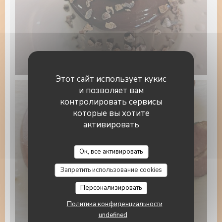
1000019514.jpg
Этот сайт использует кукис
и позволяет вам
контролировать сервисы
которые вы хотите
активировать
La Table du Pâtissier
Ок, все активировать
Запретить использование cookies
Персонализировать
Политика конфиденциальности
choucr.jpg
undefined