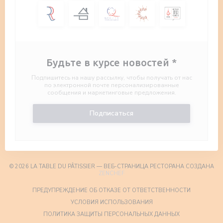
Будьте в курсе новостей
*
Подпишитесь на нашу рассылку, чтобы получать от нас
по электронной почте персонализированные
сообщения и маркетинговые предложения.
Подписаться
© 2026 LA TABLE DU PÂTISSIER — ВЕБ-СТРАНИЦА РЕСТОРАНА СОЗДАНА
((ОТКРЫВАЕТСЯ В НОВОМ ОКНЕ))
ZENCHEF
((ОТКРЫВА
ПРЕДУПРЕЖДЕНИЕ ОБ ОТКАЗЕ ОТ ОТВЕТСТВЕННОСТИ
((ОТКРЫВАЕТСЯ В НОВО
УСЛОВИЯ ИСПОЛЬЗОВАНИЯ
((ОТКРЫВАЕТС
ПОЛИТИКА ЗАЩИТЫ ПЕРСОНАЛЬНЫХ ДАННЫХ