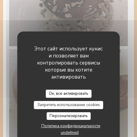
1000019514.jpg
Этот сайт использует кукис
и позволяет вам
контролировать сервисы
которые вы хотите
активировать
La Table du Pâtissier
Ок, все активировать
Запретить использование cookies
Персонализировать
Политика конфиденциальности
choucr.jpg
undefined