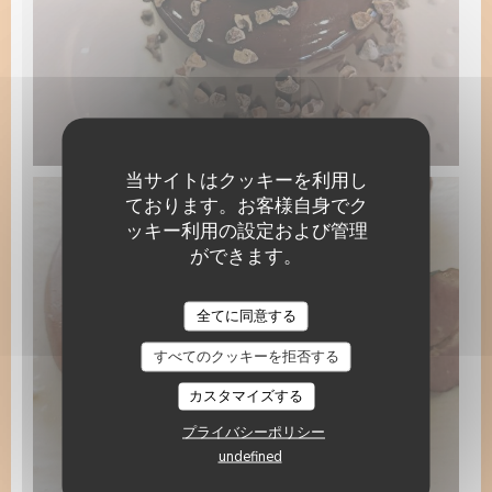
1000019514.jpg
当サイトはクッキーを利用し
ております。お客様自身でク
ッキー利用の設定および管理
ができます。
La Table du Pâtissier
全てに同意する
すべてのクッキーを拒否する
カスタマイズする
プライバシーポリシー
undefined
choucr.jpg