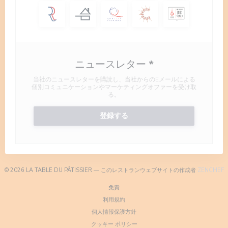
ニュースレター
*
当社のニュースレターを購読し、当社からのEメールによる
個別コミュニケーションやマーケティングオファーを受け取
る。
登録する
(
© 2026 LA TABLE DU PÂTISSIER — このレストランウェブサイトの作成者
ZENCHEF
((新しいウィンドウで開きます))
免責
((新しいウィンドウで開きます))
利用規約
((新しいウィンドウで開きます))
個人情報保護方針
((新しいウィンドウで開きます))
クッキー ポリシー